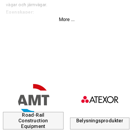
vägar och järnvägar.
Egenskaper:
More ...
Klassad enligt EN 61386-24 och SN8 för 750N tryck
(EN60=450N)
Snabb, verktygsfri montering.
Säker hona/hane-låsning som förhindrar separation.
Tillverkad av 100 % återvunnen plast – upp till 80 %
miljöbesparing.
Stabil lås- och gångjärnskonstruktion.
Flexibel, vinklingsbar upp till 15° per meter.
Installatörernas förstahandsval sedan 2001.
Road-Rail
Effektiv, hållbar och enkel att installera – perfekt för
Construction
Belysningsprodukter
utmanande förhållanden.
Equipment