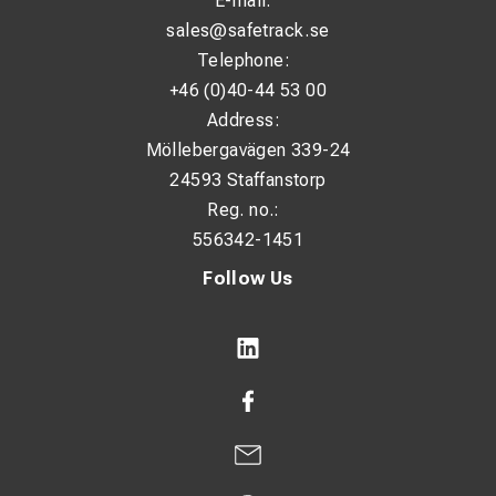
E-mail:
sales@safetrack.se
Telephone:
+46 (0)40-44 53 00
Address:
Möllebergavägen 339-24
24593 Staffanstorp
Reg. no.:
556342-1451
Follow Us