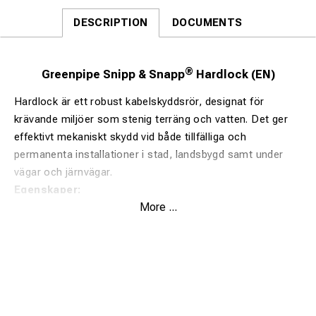
DESCRIPTION
DOCUMENTS
®
Greenpipe Snipp & Snapp
Hardlock (EN)
Hardlock är ett robust kabelskyddsrör, designat för
krävande miljöer som stenig terräng och vatten. Det ger
effektivt mekaniskt skydd vid både tillfälliga och
permanenta installationer i stad, landsbygd samt under
vägar och järnvägar.
Egenskaper:
More ...
Klassad enligt EN 61386-24 och SN8 för 750N tryck
(EN60=450N)
Snabb, verktygsfri montering.
Säker hona/hane-låsning som förhindrar separation.
Tillverkad av 100 % återvunnen plast – upp till 80 %