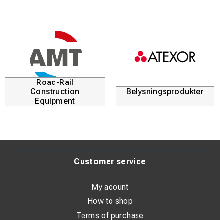
miljöbesparing.
Stabil lås- och gångjärnskonstruktion.
Flexibel, vinklingsbar upp till 15° per meter.
Installatörernas förstahandsval sedan 2001.
Road-Rail
Effektiv, hållbar och enkel att installera – perfekt för
Construction
Belysningsprodukter
utmanande förhållanden.
Equipment
Customer service
My acount
How to shop
Terms of purchase