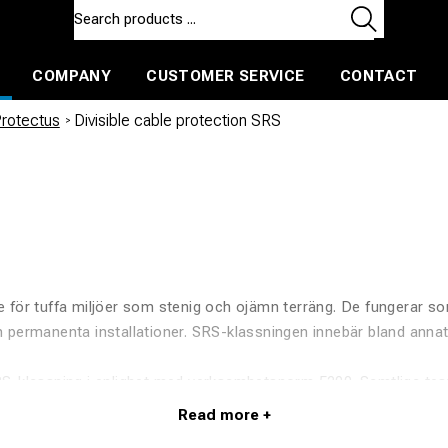
COMPANY
CUSTOMER SERVICE
CONTACT
ls and machines
Insulated ballast and contractors tools
Protectus
/
Divisible cable protection SRS
 för tuffa miljöer som stenig och ojämn terräng. De fungerar so
h permanenta installationer. SRS-klassningen innebär bland annat a
S-klassning i enlighet med verksamhetsnorm 5200. Samtliga teste