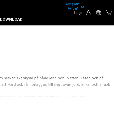
Login
DOWNLOAD
m mekaniskt skydd på både land och i vatten, i stad och på
tt Hardlock får förläggas tillfälligt ovan jord. Enkel och snabb
r görs hos Statens Provinstitut, SP i Göteborg.