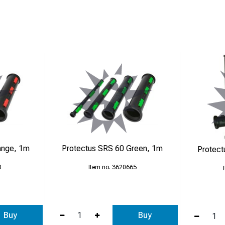
ing utan verktyg.
 som förhindrar att rören separerar i längdled.
ervunnen plast, vilket ger upp till 80 % miljöbesparing jämfört m
r rörhalvorna säkert samman.
m kan vinklas upp till 15° per meter för smidig installation.
dsval sedan 2001.
ange, 1m
Protectus SRS 60 Green, 1m
Protect
0
3620665
Buy
Buy