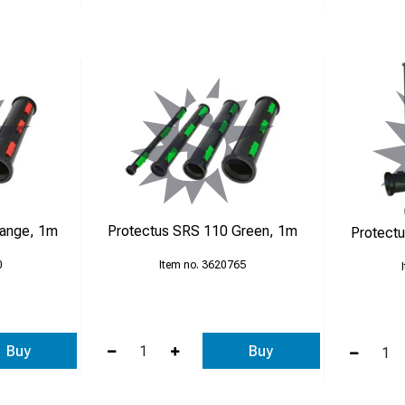
range, 1m
Protectus SRS 110 Green, 1m
Protect
0
3620765
Buy
Buy