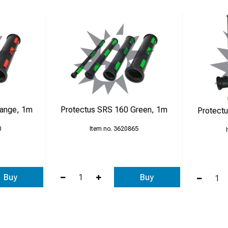
range, 1m
Protectus SRS 160 Green, 1m
Protect
0
3620865
Buy
Buy