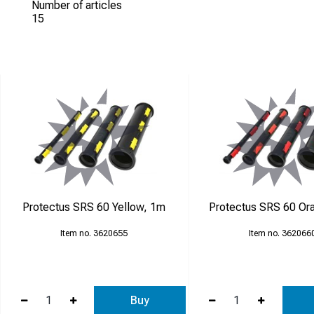
Number of articles
15
Snabb och enkel monter
Säker hona/hane-låsning
Tillverkade av 100 % åt
Lås och gångjärn hålle
Flexibel konstruktion so
Montörernas förstahan
Protectus SRS 60 Yellow, 1m
Protectus SRS 60 Or
3620655
362066
Buy