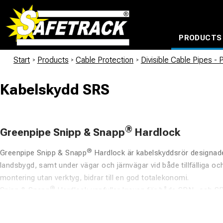
PRODUCTS
CABLE CONNECTION SYSTEMS
WATERPROOF BAGS AND BACKPACKS
Milwaukee power too
Start
/
Products
/
Cable Protection
/
Divisible Cable Pipes - 
Kabelskydd SRS
®
Greenpipe Snipp & Snapp
Hardlock
®
Greenpipe Snipp & Snapp
Hardlock är kabelskyddsrör designade
landsbygd, samt under vägar och järnvägar vid både tillfälliga oc
montering utan verktyg, bidrar till en god totalekonomi.
®
Snipp & Snapp
Hardlock uppfyller kraven för både SRN- och SR
Fördelar och egenskaper: