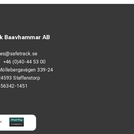
ck Baavhammar AB
les@safetrack.se
:
+46 (0)40-44 53 00
Möllebergavägen 339-24
24593 Staffanstorp
556342-1451