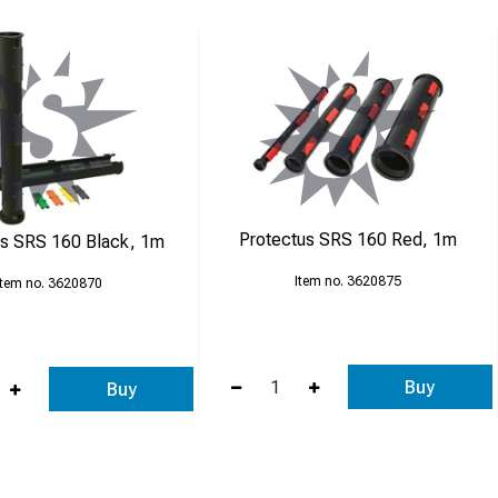
Protectus SRS 160 Red, 1m
us SRS 160 Black, 1m
3620875
3620870
Buy
Buy