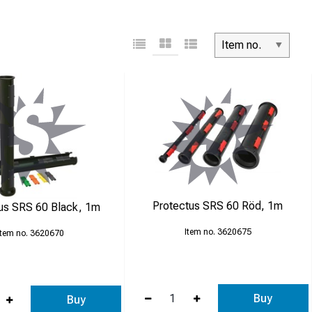
Item no.
ed nyråvara.
Protectus SRS 60 Röd, 1m
us SRS 60 Black, 1m
3620675
3620670
Buy
Buy