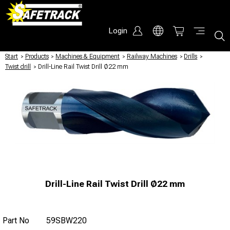
Login
Start
/
Products
/
Machines & Equipment
/
Railway Machines
/
Drills
/
Twist drill
/
Drill-Line Rail Twist Drill Ø22 mm
Drill-Line Rail Twist Drill Ø22 mm
Part No
59SBW220