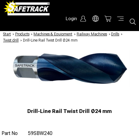
Login
Start
/
Products
/
Machines & Equipment
/
Railway Machines
/
Drills
/
Twist drill
/
Drill-Line Rail Twist Drill Ø24 mm
Drill-Line Rail Twist Drill Ø24 mm
Part No
59SBW240