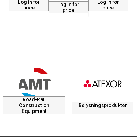
Log in for
Log in for
Log in for
Den låga vikten underlättar för personalen vid frekventa
price
price
price
förflyttningar längs spårområdet.
Tekniska specifikationer
Produkttyp:
Bromssko för växel
Version:
Vänster
Vikt:
9 kg
Material:
Gjutet stål
Användningsområde:
Växelpartier och spåravslut
Road-Rail
Construction
Belysningsprodukter
Equipment