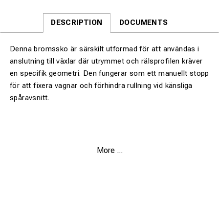
DESCRIPTION
DOCUMENTS
Denna bromssko är särskilt utformad för att användas i
anslutning till växlar där utrymmet och rälsprofilen kräver
en specifik geometri. Den fungerar som ett manuellt stopp
för att fixera vagnar och förhindra rullning vid känsliga
spåravsnitt.
Växeloptimering:
Utformad för att ge god passform
More ...
även vid rälskomponenter i växelpartier.
Vänsterutförande:
Geometriskt anpassad för att
placeras på den vänstra skenan i färdriktningen.
Hög stabilitet:
Låser hjulet effektivt mot rälsen för att
säkra vagnen under uppställning.