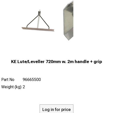
KE Lute/Leveller 720mm w. 2m handle + grip
Part No
96665500
Weight (kg)
2
Log in for price