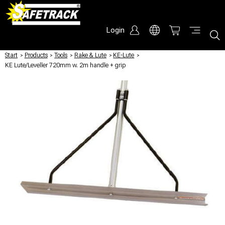
Login
Start
/
Products
/
Tools
/
Rake & Lute
/
KE-Lute
/
KE Lute/Leveller 720mm w. 2m handle + grip