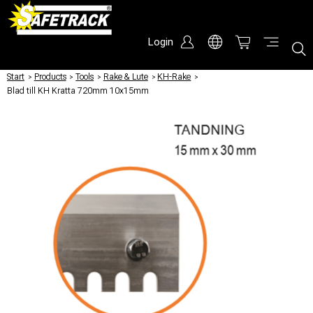
Login
Start
/
Products
/
Tools
/
Rake & Lute
/
KH-Rake
/
Blad till KH Kratta 720mm 10x15mm