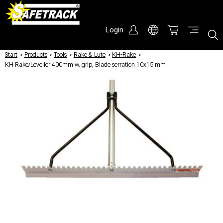
Login
Start
/
Products
/
Tools
/
Rake & Lute
/
KH-Rake
/
KH Rake/Leveller 400mm w. grip, Blade serration 10x15 mm