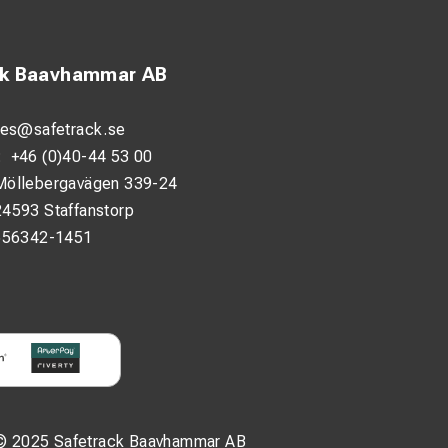
ck Baavhammar AB
les@safetrack.se
:
+46 (0)40-44 53 00
Möllebergavägen 339-24
24593 Staffanstorp
556342-1451
© 2025 Safetrack Baavhammar AB