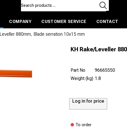
COMPANY
CUSTOMER SERVICE
CONTACT
ls and machines
Insulated ballast and contractors tools
Leveller 880mm, Blade serration 10x15 mm
KH Rake/Leveller 88
Part No
96665550
Weight (kg)
1.8
Log in for price
To order