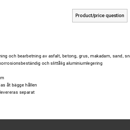
Product/price question
mning och bearbetning av asfalt, betong, grus, makadam, sand, s
, korrosionsbeständig och slittålig aluminiumlegering
mm
as åt bägge hållen
levereras separat