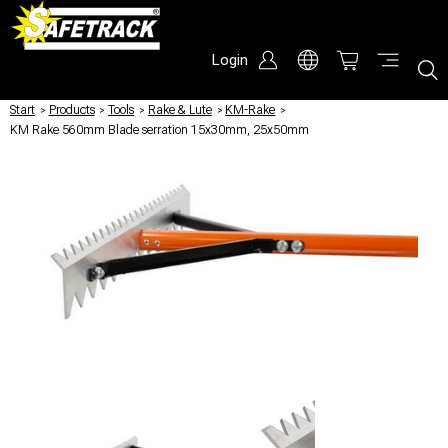
Login
Start
/
Products
/
Tools
/
Rake & Lute
/
KM-Rake
/
KM Rake 560mm Blade serration 15x30mm, 25x50mm