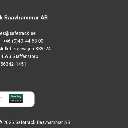
ck Baavhammar AB
les@safetrack.se
:
+46 (0)40-44 53 00
Möllebergavägen 339-24
24593 Staffanstorp
556342-1451
© 2025 Safetrack Baavhammar AB