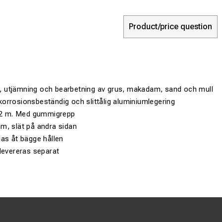
Product/price question
ng, utjämning och bearbetning av grus, makadam, sand och mull
, korrosionsbeständig och slittålig aluminiumlegering
r 2 m. Med gummigrepp
m, slät på andra sidan
as åt bägge hållen
levereras separat