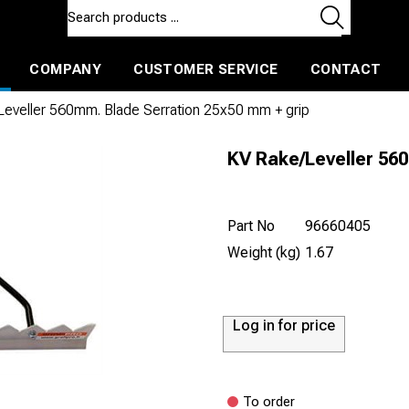
COMPANY
CUSTOMER SERVICE
CONTACT
ls and machines
Insulated ballast and contractors tools
eveller 560mm. Blade Serration 25x50 mm + grip
KV Rake/Leveller 56
Part No
96660405
Weight (kg)
1.67
Log in for price
To order