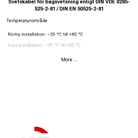
Svetskabel för bågsvetsning enligt DIN VDE 0285-
525-2-81 / DIN EN 50525-2-81
Temperaturområde
Rörlig installation: −20 °C till +85 °C
Fast installation: −35 °C till +85 °C
Tillåten ledartemperatur vid drift: +85 °C
More ...
Märkspänning AC U0/U: 100/100 V
Provspänning: 1000 V
Minsta böjningsradie (rörlig): 12 × ytterdiametern
KABELKONSTRUKTION
Extra fintrådig blank kopparledare
Kardeluppbyggnad: se tabell