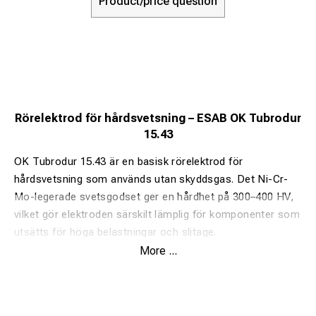
Product/price question
Rörelektrod för hårdsvetsning – ESAB OK Tubrodur
15.43
OK Tubrodur 15.43 är en basisk rörelektrod för
hårdsvetsning som används utan skyddsgas. Det Ni-Cr-
Mo-legerade svetsgodset ger en hårdhet på 300–400 HV,
vilket gör elektroden särskilt lämplig för komponenter som
utsätts för höga belastningar och slitage.
Användningsområden
More ...
OK Tubrodur 15.43 används ofta för påsvetsning av
slitbanor och slitytor på: