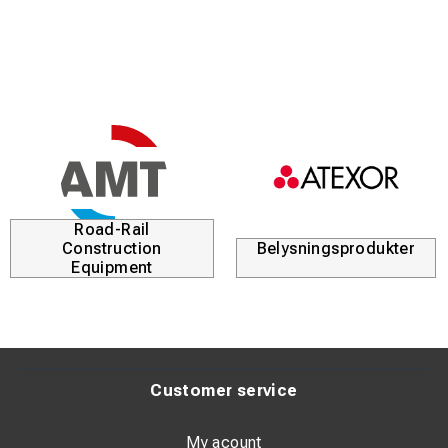
Räls och spår i CMn-stål
Hjul och rullar till gruvvagnar och transportband
Valsar och axlar
Den används även ofta tillsammans med ESABs Railtrac-
utrustning för påsvetsning av räls.
Egenskaper
Hårdhet: 300–400 HV
Road-Rail
Kan användas som buffertlager för ytskikt med högre
Construction
Belysningsprodukter
Equipment
hårdhet (andra Tubrodur-elektroder)
Normalt ingen förvärmning krävs (undantag: stål med låg
svetsbarhet eller större dimensioner, där förvärmning
kan behövas)
Customer service
Ström: DC+
Skyddsgas: Ingen
My acount