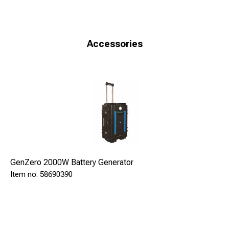
Improved weld quality
Larger gas outlet from the bottle
Accessories
Lower gas cost
Fewer bottles to carry out the work
Well-developed and proven model! Used by railway
companies in tough environment since 2006
The heater (specific heat mat) consisting of vulcanized
silicone rubber with integrated heating and Velcro.
Equipped with operating thermostat, max +40 ° C and heat
GenZero 2000W Battery Generator
protection, up to +55 ° C, with manual reset button and
58690390
about 3 m connection cable with plug, IP 64 for 230 V.
Do not use in enclosed spaces.
Fits propane cylinders from 5-11 kg.