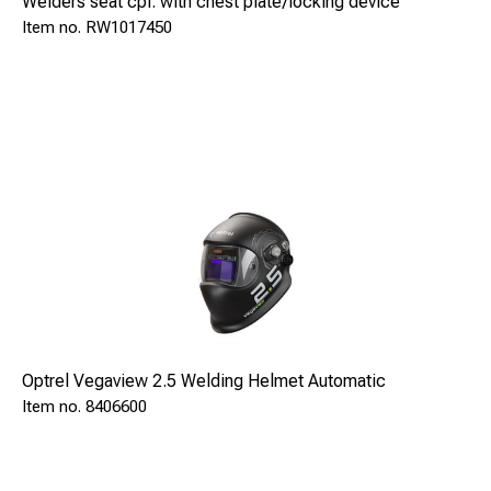
Welders seat cpl. with chest plate/locking device
Arbeiten mit konstantem Gasdruck
RW1017450
Größere Arbeitssicherheit
Geringere Kosten
Rascheres Arbeiten
Vollständige Nutzung des Flascheninhaltes
Weniger Gasflaschen werden benötigt
Optrel Vegaview 2.5 Welding Helmet Automatic
8406600