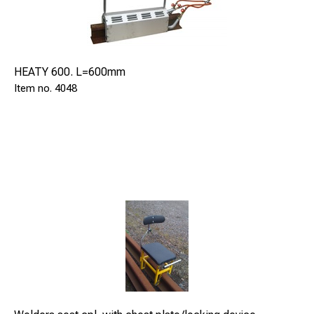
Geringes Gewicht
In drei verschiedenen Größen erhältlich
Passt auf alle Gasflaschen
HEATY 600. L=600mm
4048
Überzeugende Qualität
Robuster Silikonkautschuk
Doppelte Isolierung
Thermostatgeregelt
Übertemperaturschutz
Verbesserte Arbeitsqualität
Kein Vereisen mehr
Keine Unterbrechungen