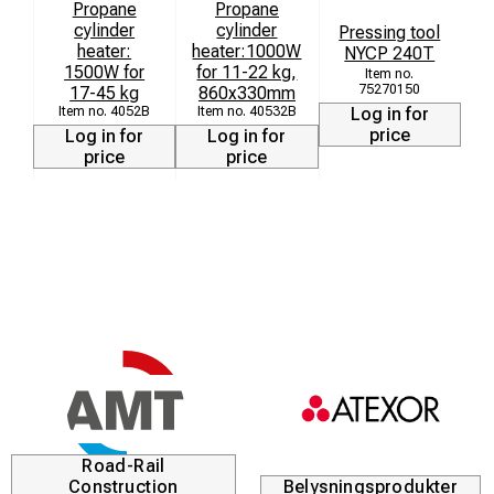
Propane
Propane
cylinder
cylinder
Pressing tool
heater:
heater:1000W
NYCP 240T
1500W for
for 11-22 kg,
75270150
17-45 kg
860x330mm
Log in for
4052B
40532B
price
Log in for
Log in for
price
price
Road-Rail
Construction
Belysningsprodukter