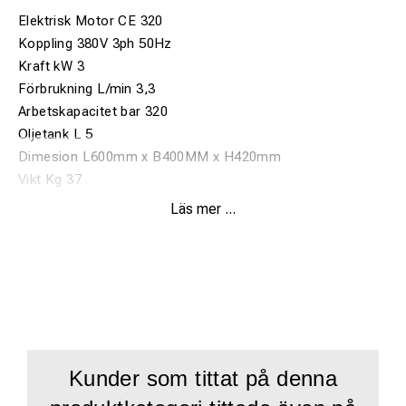
Elektrisk Motor CE 320
Koppling 380V 3ph 50Hz
Kraft kW 3
Förbrukning L/min 3,3
Arbetskapacitet bar 320
Oljetank L 5
Dimesion L600mm x B400MM x H420mm
Vikt Kg 37
Levereras separerat från maskin
Läs mer ...
Kunder som tittat på denna