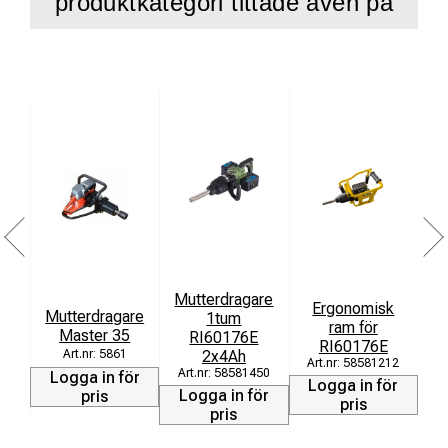
produktkategori tittade även på
Mutterdragare
Ergonomisk
Mutterdragare
1tum
r
ram för
Master 35
RI60176E
r
RI60176E
2x4Ah
5861
58581212
58581450
Logga in för
Logga in för
Logga in för
L
pris
pris
pris