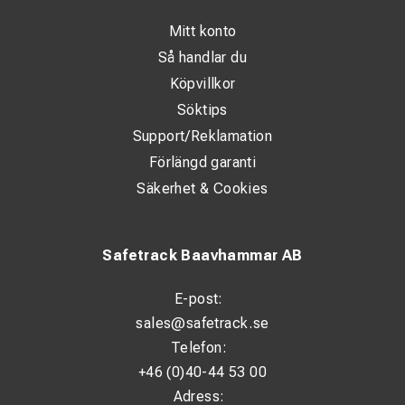
Klass: 2
Mitt konto
Max arbetsspänning: 17 000 V AC
Så handlar du
Storlek: 7–12
Köpvillkor
ARC-skydd: 74,5 cal/cm²
Söktips
Standarder: EN 60903, IEC 61482-1-2
Support/Reklamation
Förlängd garanti
Säkerhet & Cookies
Safetrack Baavhammar AB
E-post:
sales@safetrack.se
Telefon:
+46 (0)40-44 53 00
Adress: