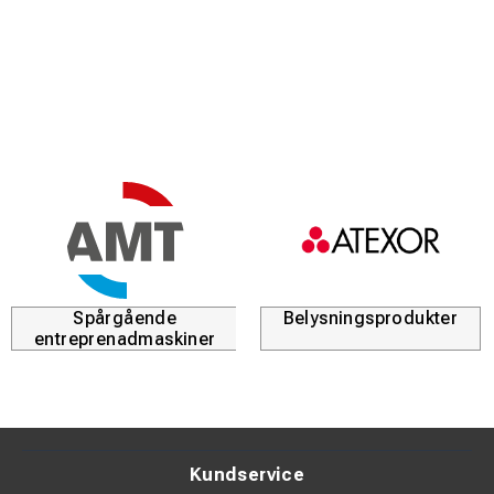
Utmärkt fingerkänsla och rörlighet
Skyddar mot ljusbåge och mekaniskt slitage
Förbättrat grepp i alla väder
ARC-skydd upp till 42,2 cal/cm²
Beskrivning:
AFG36-1 är framtagen för tekniker som arbetar med
medelspänning och kräver både precision och skydd.
Handsken möjliggör säkert arbete utan att kompromissa
med smidighet.
Spårgående
Belysningsprodukter
entreprenadmaskiner
Den slitstarka ytbeläggningen gör den särskilt lämpad för
tuffa miljöer där både väta och slitage förekommer.
Tekniska specifikationer:
Kundservice