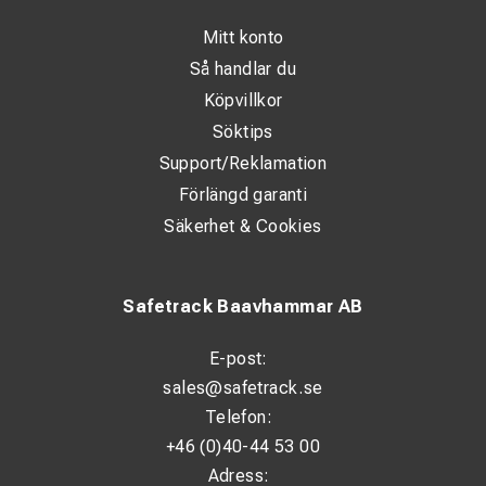
Klass: 1
Mitt konto
Max arbetsspänning: 7 500 V AC
Så handlar du
Storlek: 7–12
Köpvillkor
ARC-skydd: 42,2 cal/cm²
Söktips
Standarder: EN 60903, IEC 61482-1-2
Support/Reklamation
Förlängd garanti
Säkerhet & Cookies
Safetrack Baavhammar AB
E-post:
sales@safetrack.se
Telefon:
+46 (0)40-44 53 00
Adress: