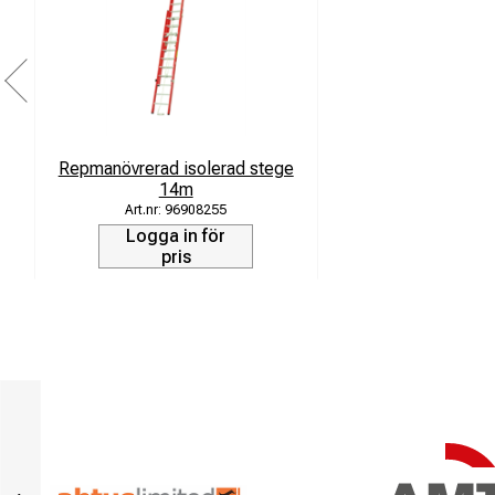
Fördelar
Robust och d
Förbättrad e
Ny tri-oval s
Repmanövrerad isolerad stege
14m
96908255
Logga in för
pris