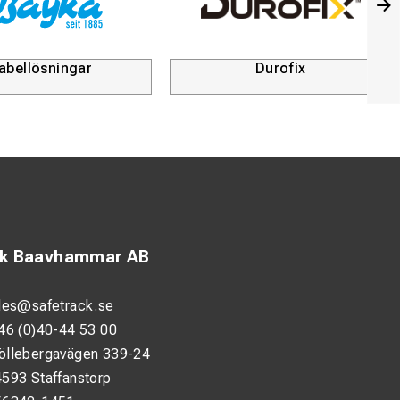
abellösningar
Durofix
ck Baavhammar AB
les@safetrack.se
46 (0)40-44 53 00
öllebergavägen 339-24
593 Staffanstorp