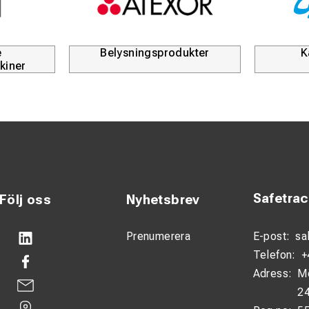
e
Belysningsprodukter
K
kiner
Safetra
Följ oss
Nyhetsbrev
Prenumerera
E-post:
sa
Telefon:
+
Adress:
M
24