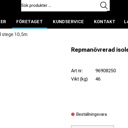
TER
FÖRETAGET
KUNDSERVICE
KONTAKT
L
ent för uthyrning
d stege 10,5m
Repmanövrerad isol
Art nr:
96908250
Vikt (kg)
46
Beställningsvara