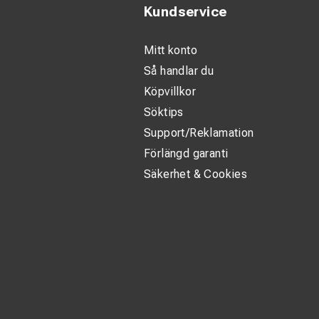
till ett pålitligt v
Kundservice
till en självklar sä
Mitt konto
Så handlar du
Köpvillkor
Tekniska speci
Söktips
Personligt spänn
Support/Reklamation
Förlängd garanti
360° detekter
Säkerhet & Cookies
Detekterar ni
fältet.
Ju högre spän
Självtest: ko
Användningso
Ljudnivå för