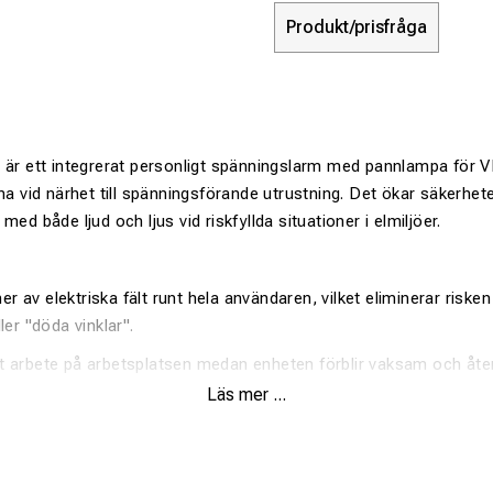
Produkt/prisfråga
 är ett integrerat personligt spänningslarm med pannlampa för 
na vid närhet till spänningsförande utrustning. Det ökar säkerhete
med både ljud och ljus vid riskfyllda situationer i elmiljöer.
r av elektriska fält runt hela användaren, vilket eliminerar risken 
ller "döda vinklar".
st arbete på arbetsplatsen medan enheten förblir vaksam och åter
 elektriska fältet ökar.
Läs mer ...
både fokuserad stråle för fjärrinspektion och bred stråle för nä
i alla arbetsmoment.