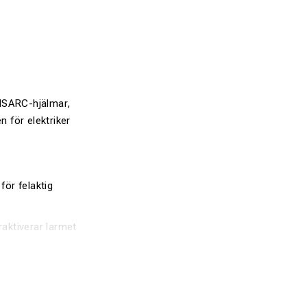
VISARC-hjälmar,
n för elektriker
för felaktig
aktiverar larmet
rområde, vilket ger