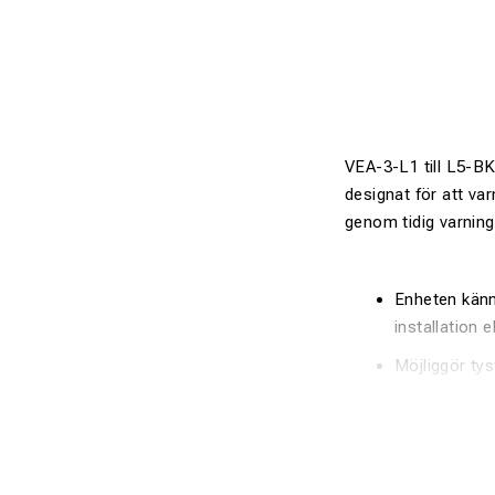
VEA-3-L1 till L5-BK
designat för att var
genom tidig varning 
Enheten känne
installation e
Möjliggör ty
direkt om det
Utrustad med 
optimal sikt 