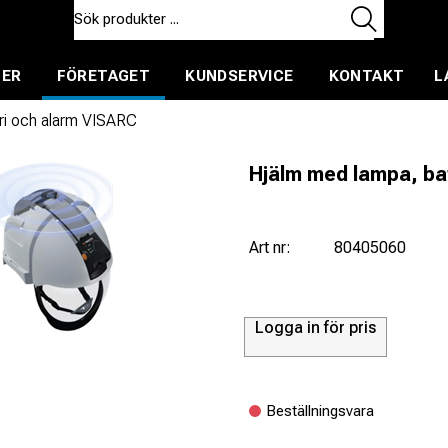
TER
FÖRETAGET
KUNDSERVICE
KONTAKT
L
ent för uthyrning
ri och alarm VISARC
Hjälm med lampa, ba
Art nr:
80405060
Logga in för pris
Beställningsvara