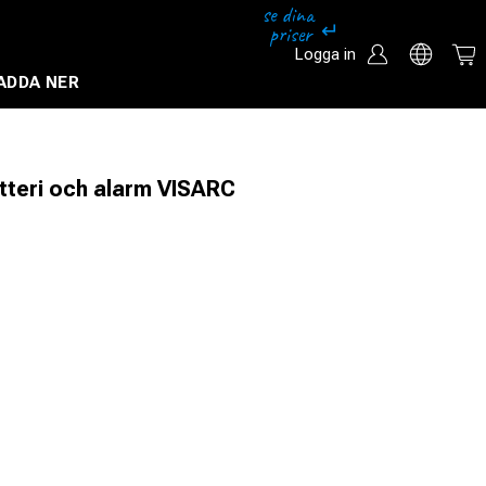
Logga in
ADDA NER
Säkerhetssystem och övervakningssystem
tteri och alarm VISARC