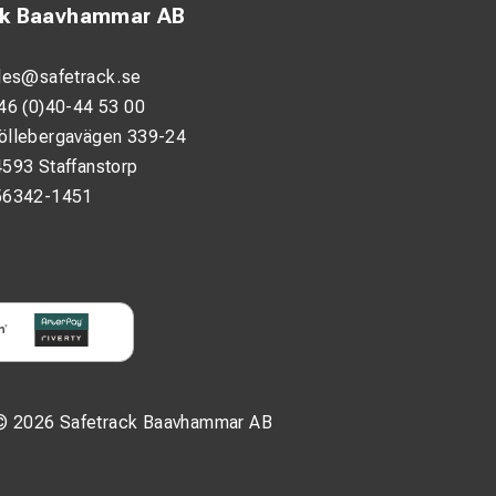
anteringen gör den
ck Baavhammar AB
les@safetrack.se
46 (0)40-44 53 00
öllebergavägen 339-24
593 Staffanstorp
56342-1451
r det elektriska
© 2026 Safetrack Baavhammar AB
rkas av omgivande