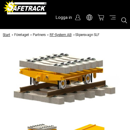
Logga in
Start
/
Företaget
/
Partners
/
RF-System AB
/
Slipersvagn SLF