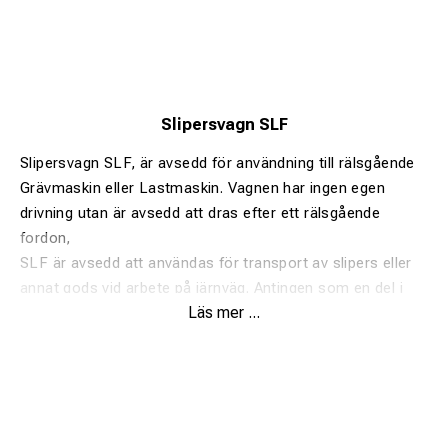
Slipersvagn SLF
Slipersvagn SLF, är avsedd för användning till rälsgående
Grävmaskin eller Lastmaskin. Vagnen har ingen egen
drivning utan är avsedd att dras efter ett rälsgående
fordon,
SLF är avsedd att användas för transport av slipers eller
annat gods vid arbete på järnväg. Antingen som en del i
Läs mer ...
vårt koncept för rationell förläggning av järnväg eller
fristående.
Max last ton: 12
Bredd 2470 mm