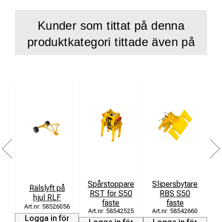
Höjd från räls: 495 mm
Längd inkl drag 2950
Kunder som tittat på denna
Max tillåten hastighet 20 Km/h
produktkategori tittade även på
Anpassad för rälsgående
Fäste: Dragstång, Maxlast: 12 ton, Rälshjul: 350mm,
Spårvidd: 1435 mm, Broms: Nödbroms och
parkeringsbroms, Vikt: 1330 kg
Spårstoppare
Slipersbytare
S
Rälslyft på
RST för S50
RBS S50
R
hjul RLF
fäste
fäste
58526056
58542525
58542660
Logga in för