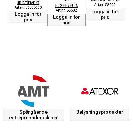
unit/drivpkt
FC/FE/FCX
58503
58503000
58502
Logga in för
Logga in för
Logga in för
L
pris
pris
pris
Spårgående
Belysningsprodukter
entreprenadmaskiner