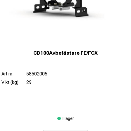
CD100Avbefästare FE/FCX
Art nr:
58502005
Vikt (kg)
29
I lager