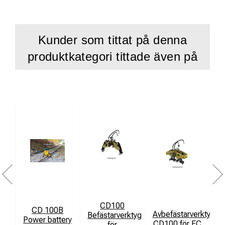
Kunder som tittat på denna
produktkategori tittade även på
CD100
CD 100B
Avbefästarverktyg
Befästarverktyg
Power battery
CD100 för FC
för
R