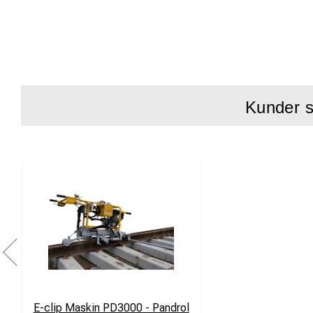
Nytt intuitiv
Modulbyggd, 
Befäster upp 
Honda bensi
Kunder s
Felsäker hel
Patenterad sl
Fördelar:
Det intellig
används fel
Styrsystemet 
för användar
Maskinen är u
E-clip Maskin PD3000 - Pandrol