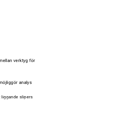
mellan verktyg för
öjliggör analys
 liggande slipers