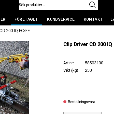
TER
FÖRETAGET
KUNDSERVICE
KONTAKT
L
ent för uthyrning
r CD 200 IQ FC/FE
Clip Driver CD 200 IQ
Art nr:
58503100
Vikt (kg)
250
Beställningsvara