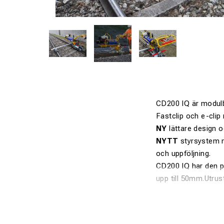
CD200 IQ är modulby
Fastclip och e-cli
NY
lättare design
NYTT
styrsystem m
och uppföljning.
CD200 IQ har den pa
upp till 50mm.Utru
Tekniska funkt