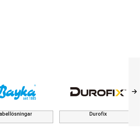
och enkelt att
abellösningar
Durofix