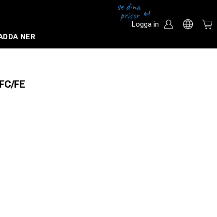
Logga in
ADDA NER
Säkerhetssystem och övervakningssystem
 FC/FE