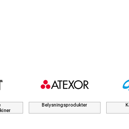
och av spåret
h hydrauliska snabbkopplingar mellan modulerna gör det snabbt 
e två olika arbetsverktygen för Fastclip och e-clip
2100 mm
1980 mm
1050 mm
54 kg
103 kg
97 kg
115 kg
e
Belysningsprodukter
K
kiner