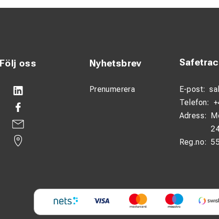
Safetra
Följ oss
Nyhetsbrev
Prenumerera
E-post:
sa
Telefon:
+
Adress:
M
24
Reg.no:
5