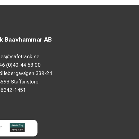
ck Baavhammar AB
les@safetrack.se
46 (0)40-44 53 00
öllebergavägen 339-24
593 Staffanstorp
56342-1451