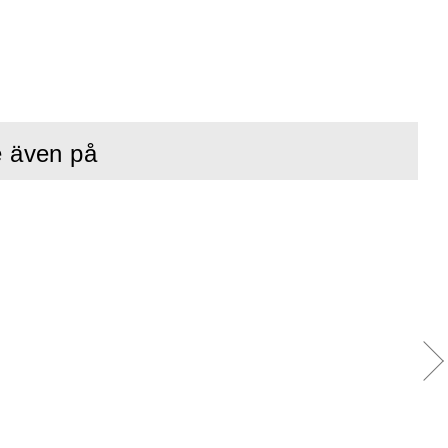
e även på
rar att den
et gör det möjligt
att lyfta