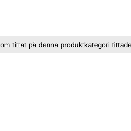
t styrsystem med digital display
lättare konstruktion
till 20 slipers per minut (Fastclip)
nmotor
om tittat på denna produktkategori tittad
t mekanisk broms som option
iperslyftfunktion för lyft av lågt liggande slipers upp till 50 mm
enta styrsystemet förenklar användningen av maskiner och förhind
loggar data, såsom antal installerade clips och driftstimmar, vilk
en att mäta produktiviteten på spåret
ppdelad i tre moduler, vilket reducerar vikten och gör det enklare 