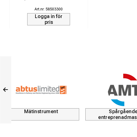
maskinen på 
58503300
Mekaniska oc
Logga in för
pris
byta mellan d
Längd
Bredd
Höjd
Vikt vagn
Vikt motorpaket
Vikt Fastclip verktyg
Vikt e-clip verktyg
Mätinstrument
Spårgåend
entreprenadmas