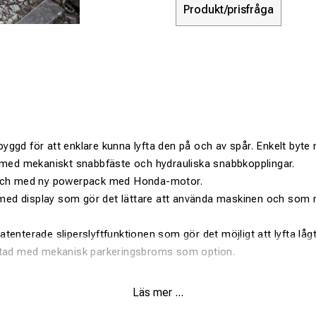
Produkt/prisfråga
ggd för att enklare kunna lyfta den på och av spår. Enkelt byte 
p med mekaniskt snabbfäste och hydrauliska snabbkopplingar.
 och med ny powerpack med Honda-motor.
ed display som gör det lättare att använda maskinen och som m
tenterade sliperslyftfunktionen som gör det möjligt att lyfta lågt
stad med mekanisk parkeringsbroms som option.
Läs mer ...
ioner: