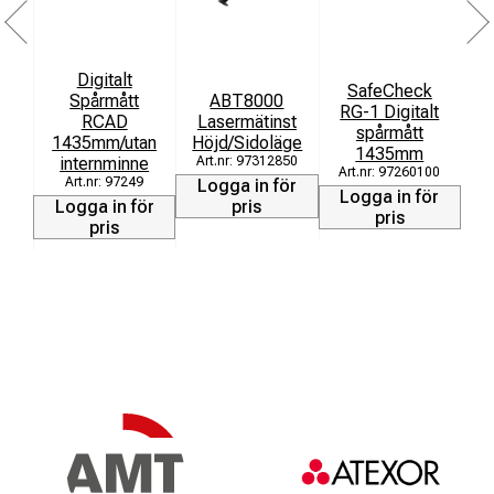
Digitalt
SafeCheck
Spårmått
ABT8000
RG-1 Digitalt
RCAD
Lasermätinst
M
spårmått
1435mm/utan
Höjd/Sidoläge
1435mm
internminne
97312850
97260100
97249
Logga in för
Logga in för
Logga in för
pris
L
pris
pris