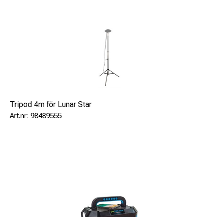
Lättvikt endast 7,8 kg
Utrustad med 14640 tapp
Valfritt 4m vinschstativ
Lätt att förvara och transportera
Användning inomhus eller utomhus
Ingår:
Tripod 4m för Lunar Star
98489555
5m kabel
Skyddsväska
Sky Hook
Valfria tillbehör:
Stativ: SPTRIOPOD4 (Vinschstativ Höj ljushuvudet säkert
upp till 4 meter)