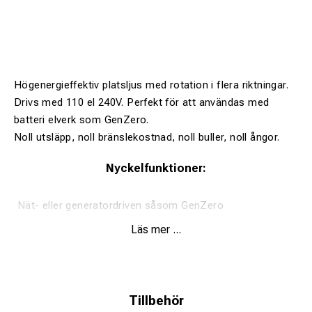
Högenergieffektiv platsljus med rotation i flera riktningar.
Drivs med 110 el 240V. Perfekt för att användas med
batteri elverk som GenZero.
Noll utsläpp, noll bränslekostnad, noll buller, noll ångor.
Nyckelfunktioner:
Nät- eller generatordriven såsom GenZero
batterigeneratorer/elverk
Läs mer ...
40 000 lumen
360 graders stråle
Snabb, säker driftsättning för en person
Tillbehör