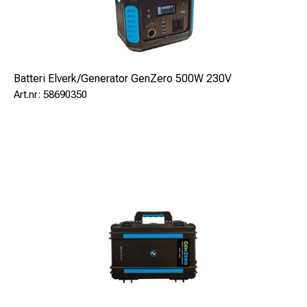
14 meter förlängningskabel: SPCABLE14M
Batteri Elverk/Generator GenZero 500W 230V
58690350