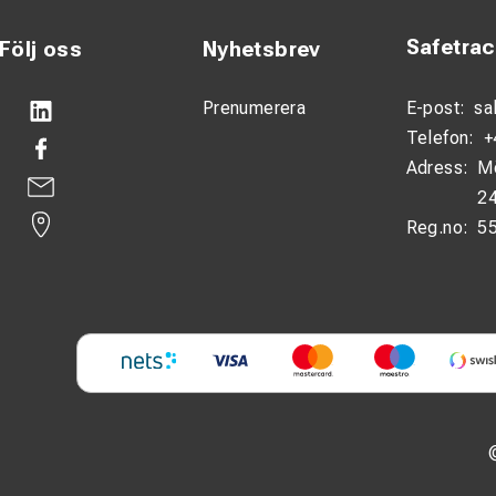
Safetra
Följ oss
Nyhetsbrev
Prenumerera
E-post:
sa
Telefon:
+
Adress:
M
24
Reg.no:
5