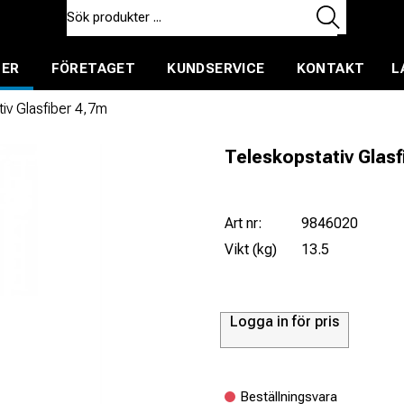
TER
FÖRETAGET
KUNDSERVICE
KONTAKT
L
ent för uthyrning
iv Glasfiber 4,7m
Teleskopstativ Glasf
Art nr:
9846020
Vikt (kg)
13.5
Logga in för pris
Beställningsvara