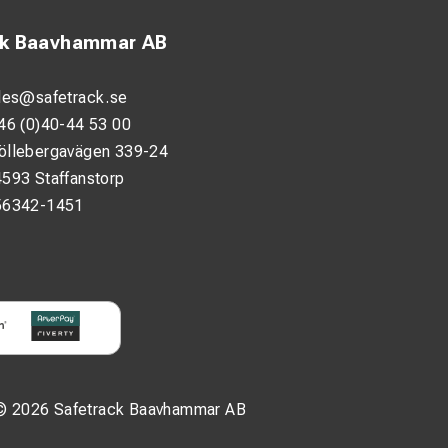
ck Baavhammar AB
les@safetrack.se
46 (0)40-44 53 00
öllebergavägen 339-24
593 Staffanstorp
56342-1451
© 2026 Safetrack Baavhammar AB