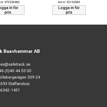
972330482
52102800
ogga in för
Logga in för
pris
pris
ck Baavhammar AB
les@safetrack.se
46 (0)40-44 53 00
öllebergavägen 339-24
593 Staffanstorp
56342-1451