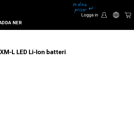
Logga in
ADDA NER
Säkerhetssystem och övervakningssystem
XM-L LED Li-Ion batteri