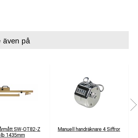
e även på
årmått SW-OT82-Z
Manuell handräknare 4 Siffror
elb 1435mm