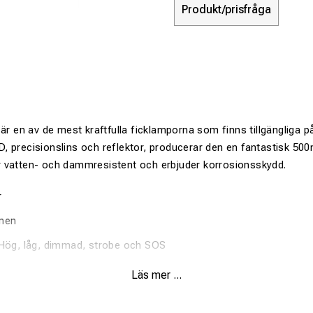
Produkt/prisfråga
en av de mest kraftfulla ficklamporna som finns tillgängliga 
 precisionslins och reflektor, producerar den en fantastisk 500m
 vatten- och dammresistent och erbjuder korrosionsskydd.
r
men
: Hög, låg, dimmad, strobe och SOS
n medföljer
Läs mer ...
 lins av polykarbonat