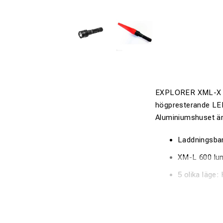
EXPLORER XML-X är 
högpresterande LED,
Aluminiumshuset är
Laddningsba
XM-L 600 lu
5 olika läge
Röd signalko
Splittersäker