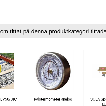
i änden
ium chassi - Stöt och vattentåligt
låg vikt
 som tillval Safe 985155
om tittat på denna produktkategori tittad
t BV50/UIC
Rälstermometer analog
SOLA Sp
d