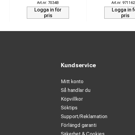
7034B
971162
Logga in för
Logga in f
pris
pris
Kundservice
Mitt konto
Så handlar du
Köpvillkor
Söktips
Support/Reklamation
Förlängd garanti
Säkerhet & Cookies