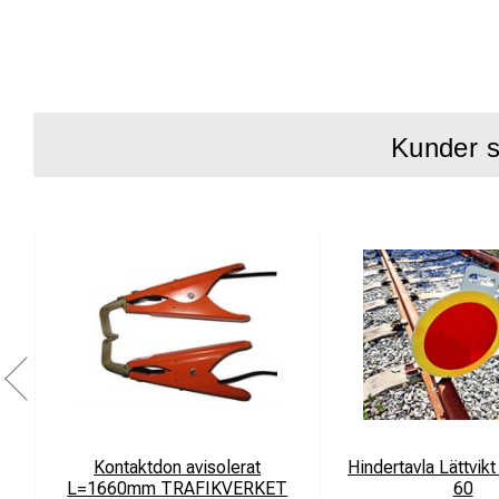
Av/på knapp 
Tåligt alumin
Kompakt och 
Finns hölster
Kunder s
Kontaktdon avisolerat
Hindertavla Lättvik
L=1660mm TRAFIKVERKET
60