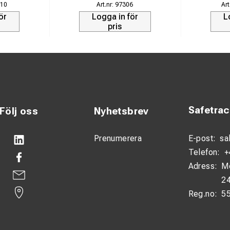
10
97306
ör
Logga in för
L
pris
Safetra
Följ oss
Nyhetsbrev
Prenumerera
E-post:
sa
Telefon:
+
Adress:
M
24
Reg.no:
5