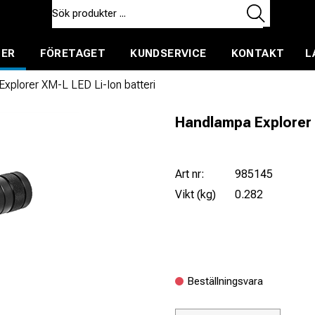
TER
FÖRETAGET
KUNDSERVICE
KONTAKT
L
ent för uthyrning
xplorer XM-L LED Li-Ion batteri
Handlampa Explorer 
Art nr:
985145
Vikt (kg)
0.282
Beställningsvara