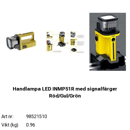
Handlampa LED INMP51R med signalfärger
Röd/Gul/Grön
Art nr:
98521510
Vikt (kg)
0.96