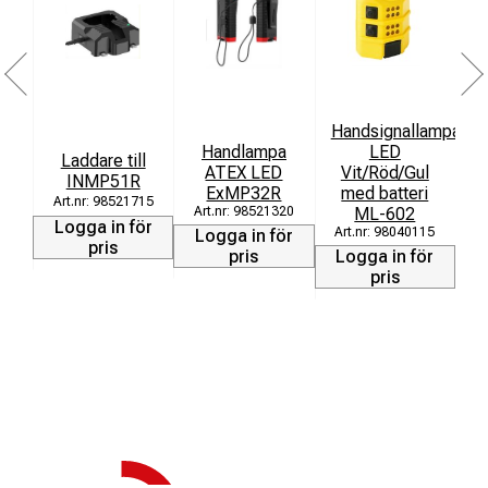
Handsignallampa
H
Handlampa
LED
Laddare till
ATEX LED
Vit/Röd/Gul
V
INMP51R
ExMP32R
med batteri
98521715
98521320
ML-602
Logga in för
98040115
Logga in för
pris
pris
Logga in för
L
pris