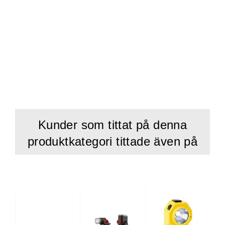
botten.
Denna produkt är lämplig för typ B integrerad
laddningsskena.
Kunder som tittat på denna
produktkategori tittade även på