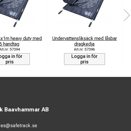
4x1m heavy duty med
Undervattensliksäck med låsbar
6 handtag
dragkedja
57394
57396
ogga in för
Logga in för
pris
pris
ck Baavhammar AB
les@safetrack.se