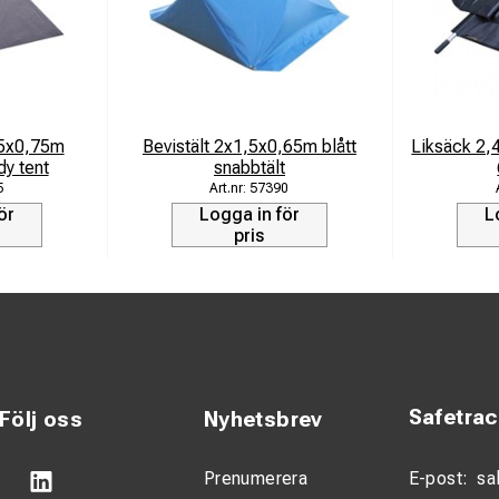
us
a
-40° till 60°C
45x0,75m
Bevistält 2x1,5x0,65m blått
Liksäck 2,
dy tent
snabbtält
5
57390
ör
Logga in för
L
pris
Safetra
Följ oss
Nyhetsbrev
Prenumerera
E-post:
sa