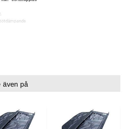
.
 stötdämpande
flesta
or.
upp till tio gånger
e även på