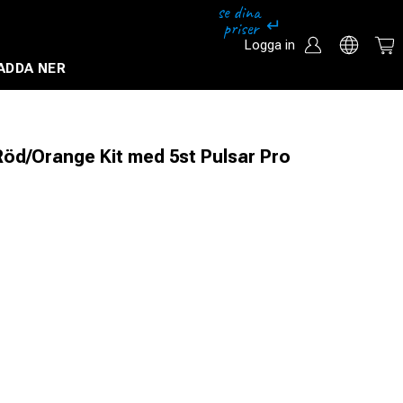
Logga in
ADDA NER
Säkerhetssystem och övervakningssystem
s Röd/Orange Kit med 5st Pulsar Pro