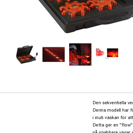
Den sekventiella ve
Denna modell har fö
i inuti väskan för a
Detta ger en "flow" 
på snabbare vägar d