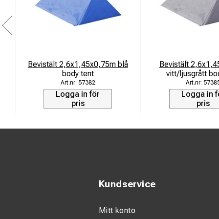
- Flyter i vatten
- Separat vitt söklj
- Magnetisk baksid
- Uppladdningsbar
- Arbetstemperatur 
Bevistält 2,6x1,45x0,75m blå
Bevistält 2,6x1,
body tent
Levereras med:
vitt/ljusgrått bo
57382
5738
-
Laddväska
Logga in för
Logga in f
- Laddkabel
pris
pris
- Billaddare
Kundservice
Mitt konto