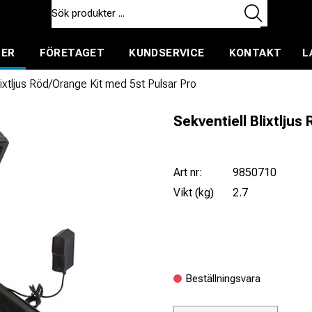
TER
FÖRETAGET
KUNDSERVICE
KONTAKT
L
ent för uthyrning
lixtljus Röd/Orange Kit med 5st Pulsar Pro
Sekventiell Blixtlju
Art nr:
9850710
Vikt (kg)
2.7
Beställningsvara