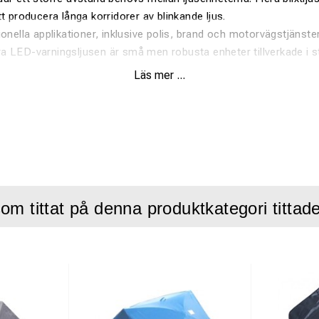
t producera långa korridorer av blinkande ljus.
onella applikationer, inklusive polis, brand och motorvägstjänster
a LED-varningsljusen är små men robusta enheter tillverkade i
ntäta (upp till 10 meter) och i stort sett oförstörbara (motstå de 
Läs mer ...
ggda magneter tillåter fastsättning på fordon eller andra metallyt
lliga" kopior:
g vilken blinkkonfiguration som senast valdes (du slipper trycka 
s för att erhålla den önskade blinkfunktionen).
tc...
80mm x 320mm x 70mm
om tittat på denna produktkategori tittad
 Kilometer
ningar + sekventiell
h
 10m