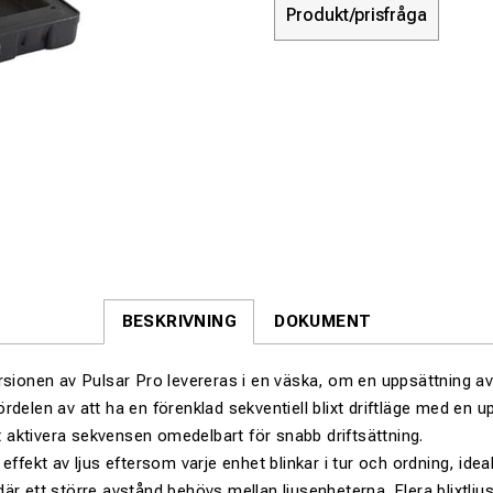
Produkt/prisfråga
BESKRIVNING
DOKUMENT
rsionen av Pulsar Pro levereras i en väska, om en uppsättning av
rdelen av att ha en förenklad sekventiell blixt driftläge med en 
tt aktivera sekvensen omedelbart för snabb driftsättning.
effekt av ljus eftersom varje enhet blinkar i tur och ordning, idea
är ett större avstånd behövs mellan ljusenheterna. Flera blixtlju