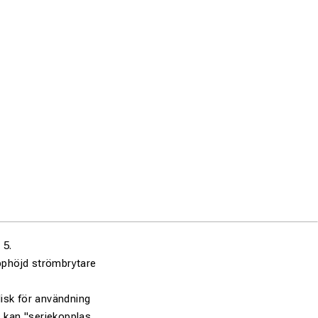
 5.
upphöjd strömbrytare
lisk för användning
s kan "seriekopplas