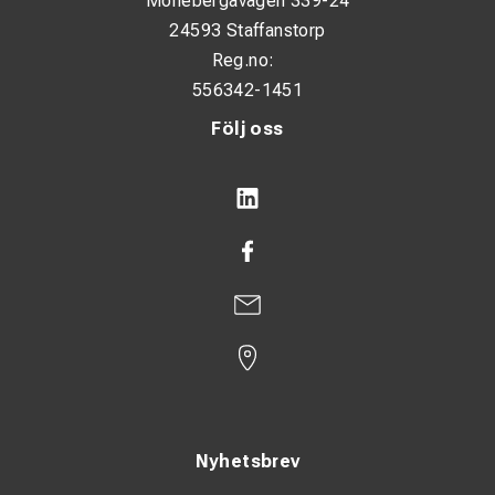
Möllebergavägen 339-24
24593 Staffanstorp
Reg.no:
556342-1451
Följ oss
Nyhetsbrev