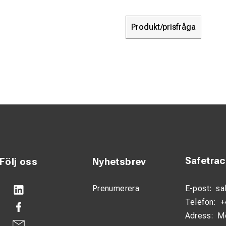
Produkt/prisfråga
Safetra
Följ oss
Nyhetsbrev
Prenumerera
E-post:
sa
Telefon:
+
Adress:
M