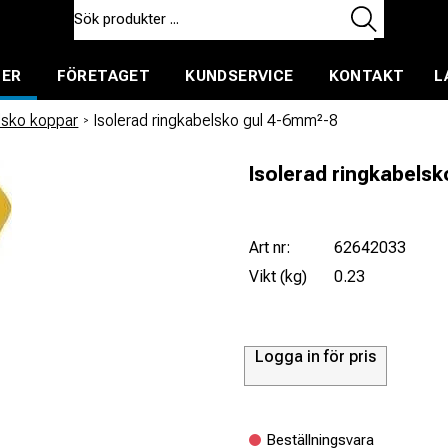
TER
FÖRETAGET
KUNDSERVICE
KONTAKT
L
ent för uthyrning
elsko koppar
/
Isolerad ringkabelsko gul 4-6mm²-8
Isolerad ringkabelsk
Art nr:
62642033
Vikt (kg)
0.23
Logga in för pris
Beställningsvara