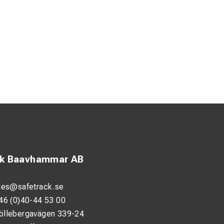
ck Baavhammar AB
les@safetrack.se
46 (0)40-44 53 00
öllebergavägen 339-24