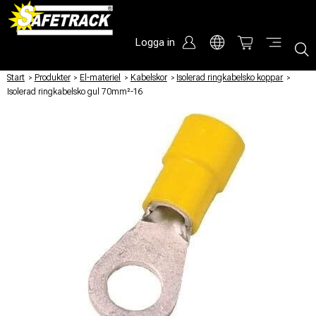
Logga in
Start
/
Produkter
/
El-materiel
/
Kabelskor
/
Isolerad ringkabelsko koppar
/
Isolerad ringkabelsko gul 70mm²-16