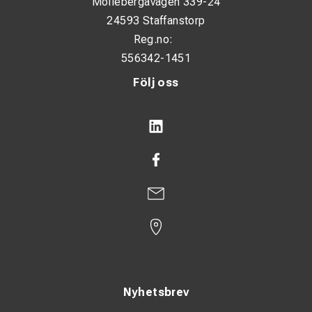
Möllebergavägen 339-24
24593 Staffanstorp
Reg.no:
556342-1451
Följ oss
Nyhetsbrev