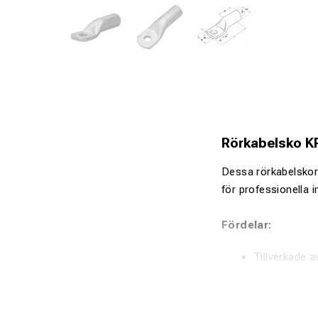
Rörkabelsko K
Dessa rörkabelskor 
för professionella 
Fördelar:
Tillverkade 
Förtent yta 
Anpassade fö