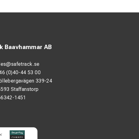
 installationer.
ck Baavhammar AB
möverföring.
les@safetrack.se
i krävande miljöer.
46 (0)40-44 53 00
 5.
öllebergavägen 339-24
593 Staffanstorp
nkel och säker
56342-1451
plikation.