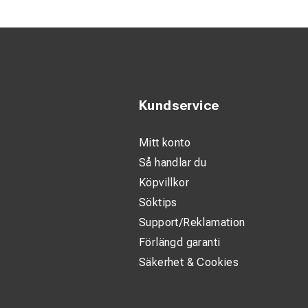
Standardiser
Tydlig märknin
Produktbeskrivni
Dessa rörkabelskor ä
Kundservice
Tack vare den höga
Mitt konto
Den förtennade ytan
Så handlar du
Kabelskorna är utfo
Köpvillkor
Söktips
Med standardiserad
Support/Reklamation
montering. Märkning
Förlängd garanti
Tekniska specifik
Säkerhet & Cookies
Standard: D