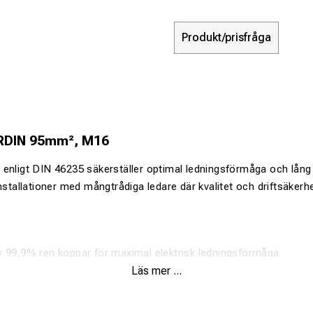
Produkt/prisfråga
RDIN 95mm², M16
enligt DIN 46235 säkerställer optimal ledningsförmåga och lång 
installationer med mångtrådiga ledare där kvalitet och driftsäkerh
av 99,9% ren koppar för maximal elektrisk ledningsförmåga
Läs mer ...
(>4 µm Sn) som skyddar mot korrosion
r både klass 2 och klass 5 ledare