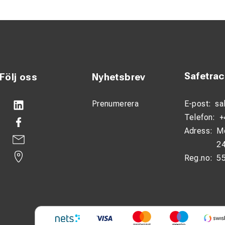
ade enligt DIN 46235 för säker passform
g för enkel identifiering vid installation
ng:
r framtagna för att ge en stabil och säker anslutning i elektriska
Safetra
Följ oss
Nyhetsbrev
 kopparhalten får du minimal resistans och därmed effektiv strö
Prenumerera
E-post:
sa
 skyddar mot oxidation och förlänger produktens livslängd, även 
Telefon:
+
rmade för att passa mångtrådiga ledare i både klass 2 och klass
Adress:
M
24
 ringform och exakt passform enligt DIN 46235 säkerställs en e
Reg.no:
5
en på kabelskon gör det lätt att identifiera rätt dimension och ap
ationer:
IN 46235