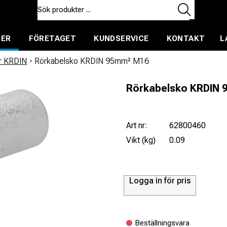
TER
FÖRETAGET
KUNDSERVICE
KONTAKT
L
ent för uthyrning
r KRDIN
/
Rörkabelsko KRDIN 95mm² M16
Rörkabelsko KRDIN 
Art nr:
62800460
Vikt (kg)
0.09
Logga in för pris
Beställningsvara