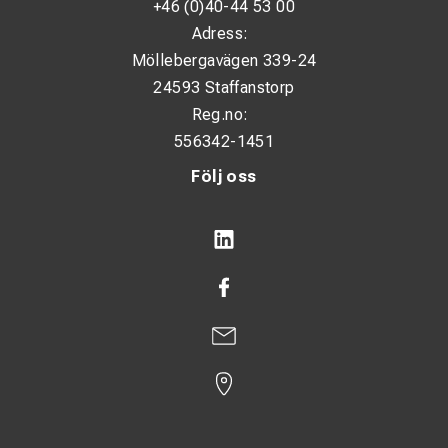
+46 (0)40-44 53 00
Adress:
Möllebergavägen 339-24
24593 Staffanstorp
Reg.no:
556342-1451
Följ oss