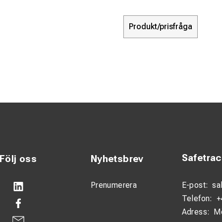
Produkt/prisfråga
Safetra
Följ oss
Nyhetsbrev
Prenumerera
E-post:
sa
Telefon:
+
Adress:
M