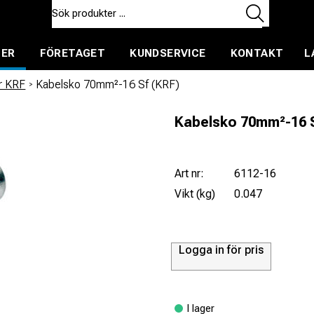
TER
FÖRETAGET
KUNDSERVICE
KONTAKT
L
ent för uthyrning
r KRF
/
Kabelsko 70mm²-16 Sf (KRF)
Kabelsko 70mm²-16 S
Art nr:
6112-16
Vikt (kg)
0.047
Logga in för pris
I lager