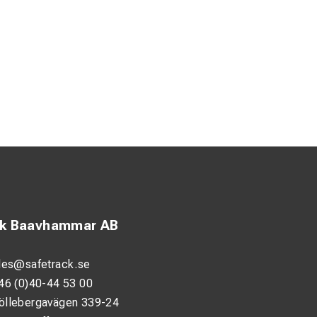
ck Baavhammar AB
les@safetrack.se
46 (0)40-44 53 00
öllebergavägen 339-24