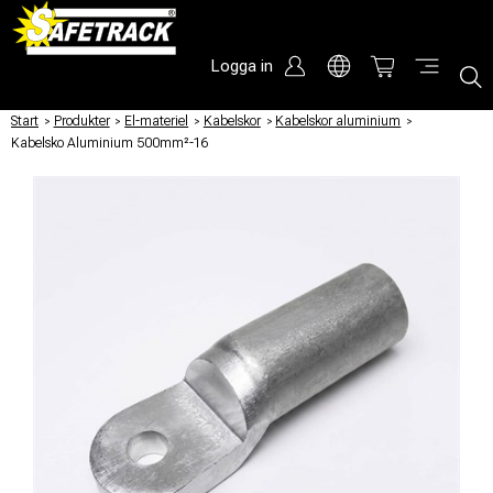
Logga in
Start
/
Produkter
/
El-materiel
/
Kabelskor
/
Kabelskor aluminium
/
Kabelsko Aluminium 500mm²-16