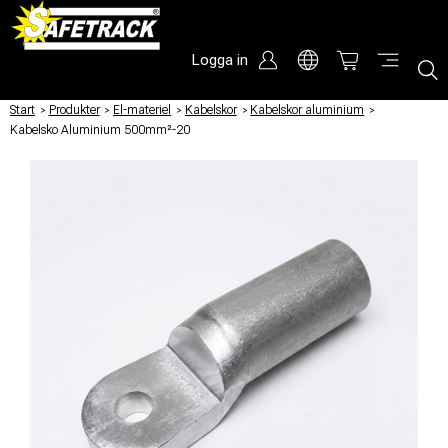
Logga in
Start
/
Produkter
/
El-materiel
/
Kabelskor
/
Kabelskor aluminium
/
Kabelsko Aluminium 500mm²-20