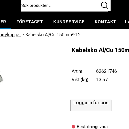
TER
FÖRETAGET
KUNDSERVICE
KONTAKT
L
ent för uthyrning
ium/koppar
/
Kabelsko Al/Cu 150mm²-12
Kabelsko Al/Cu 150
Art nr:
62621746
Vikt (kg)
13.57
Logga in för pris
Beställningsvara