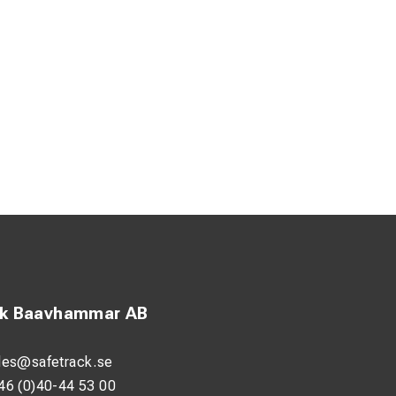
ck Baavhammar AB
les@safetrack.se
46 (0)40-44 53 00