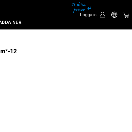
Logga in
ADDA NER
Säkerhetssystem och övervakningssystem
mm²-12