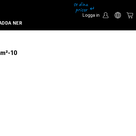
Logga in
ADDA NER
Säkerhetssystem och övervakningssystem
mm²-10