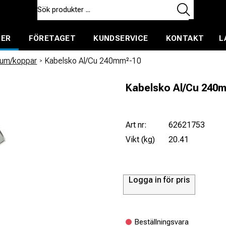
TER
FÖRETAGET
KUNDSERVICE
KONTAKT
L
ent för uthyrning
ium/koppar
/
Kabelsko Al/Cu 240mm²-10
Kabelsko Al/Cu 240
Art nr:
62621753
Vikt (kg)
20.41
Logga in för pris
Beställningsvara