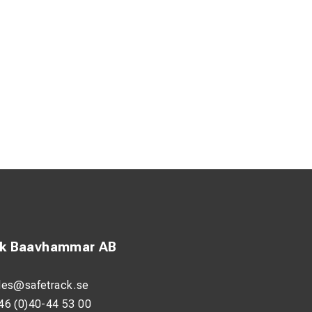
ck Baavhammar AB
les@safetrack.se
46 (0)40-44 53 00