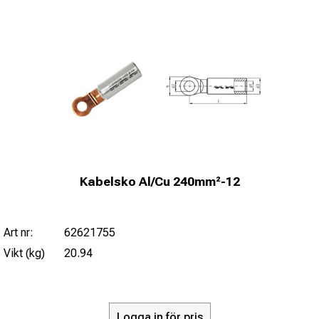
Kabelsko Al/Cu 240mm²-12
Art nr:
62621755
Vikt (kg)
20.94
Logga in för pris