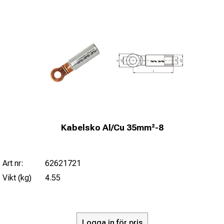
Kabelsko Al/Cu 35mm²-8
Art nr:
62621721
Vikt (kg)
4.55
Logga in för pris