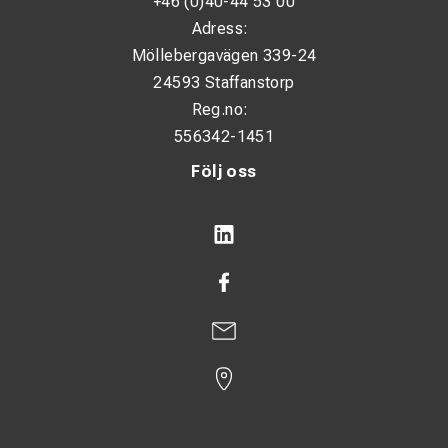
+46 (0)40-44 53 00
Adress:
Möllebergavägen 339-24
24593 Staffanstorp
Reg.no:
556342-1451
Följ oss