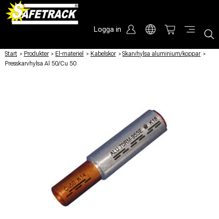
Logga in
Start
/
Produkter
/
El-materiel
/
Kabelskor
/
Skarvhylsa aluminium/koppar
/
Presskarvhylsa Al 50/Cu 50