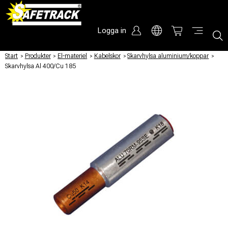
Logga in
Start
/
Produkter
/
El-materiel
/
Kabelskor
/
Skarvhylsa aluminium/koppar
/
Skarvhylsa Al 400/Cu 185