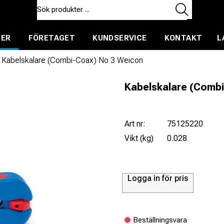
TER
FÖRETAGET
KUNDSERVICE
KONTAKT
L
ent för uthyrning
Kabelskalare (Combi-Coax) No 3 Weicon
Kabelskalare (Comb
Art nr:
75125220
Vikt (kg)
0.028
Logga in för pris
Beställningsvara