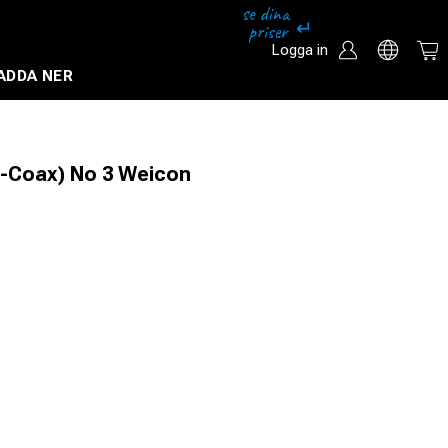
Logga in
ADDA NER
Säkerhetssystem och övervakningssystem
i-Coax) No 3 Weicon