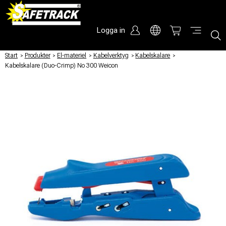
Logga in
Start
/
Produkter
/
El-materiel
/
Kabelverktyg
/
Kabelskalare
/
Kabelskalare (Duo-Crimp) No 300 Weicon