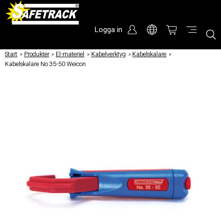
Logga in
Start
/
Produkter
/
El-materiel
/
Kabelverktyg
/
Kabelskalare
/
Kabelskalare No 35-50 Weicon