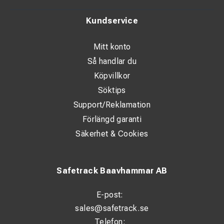
ergonomiska handtaget ger hög hållbarhet och ett stabilt
grepp. Skärdjupet justeras enkelt för att undvika skador på
Kundservice
innerledaren.
Mitt konto
Så handlar du
Tekniska specifikationer
Köpvillkor
Söktips
Arbetsområde: 35–50 mm Ø
Support/Reklamation
Handtag: Ergonomiskt tvåkomponentshandtag
Förlängd garanti
Konstruktion: Glasfiberförstärkt plastbygel
Säkerhet & Cookies
Funktion: Självroterande innerblad
Justering: Steglöst skärdjup
Safetrack Baavhammar AB
Användning: Avisolering av rundkablar
E-post:
sales@safetrack.se
Telefon: