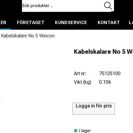
TER
FÖRETAGET
KUNDSERVICE
KONTAKT
L
ent för uthyrning
Kabelskalare No 5 Weicon
Kabelskalare No 5 W
Art nr:
75125100
Vikt (kg)
0.106
Logga in för pris
I lager