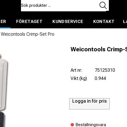
TER
FÖRETAGET
KUNDSERVICE
KONTAKT
L
ent för uthyrning
Weicontools Crimp-Set Pro
Weicontools Crimp-
Art nr:
75125310
Vikt (kg)
0.944
Logga in för pris
Beställningsvara