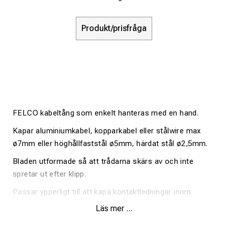
Produkt/prisfråga
FELCO kabeltång som enkelt hanteras med en hand.
Kapar aluminiumkabel, kopparkabel eller stålwire max
ø7mm eller höghållfaststål ø5mm, härdat stål ø2,5mm.
Bladen utformade så att trådarna skärs av och inte
spretar ut efter klipp.
Passar ypperligt till att kapa kontaktledningar inom
järnvägsindustrin etc.
Läs mer ...
Kapar kabel/wire upp till ø7mm