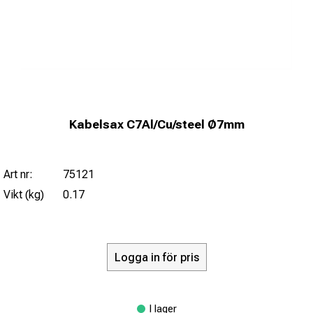
Kabelsax C7Al/Cu/steel Ø7mm
Art nr:
75121
Vikt (kg)
0.17
Logga in för pris
I lager