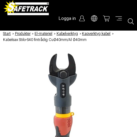
Logga in
Start
/
Produkter
/
El-materiel
/
Kabelverktyg
/
Kapverktyg kabel
/
Kabelsax Stilo-S40 fintrådig CuØ40mm/Al Ø40mm