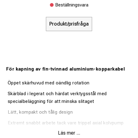
Beställningsvara
Produkt/prisfråga
För kapning av fin-tvinnad aluminium-kopparkabel
Öppet skärhuvud med oändlig rotation
Skärblad i legerat och härdat verktygsstål med
specialbeläggning för att minska slitaget
Lätt, kompakt och tålig design
Extremt snabbt arbete tack vare trippel axial kolvpump
Läs mer ...
Elektronisk styrning och övervakning av skärprocessen