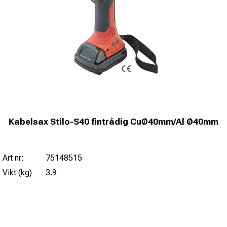
Kabelsax Stilo-S40 fintrådig CuØ40mm/Al Ø40mm
Art nr:
75148515
Vikt (kg)
3.9