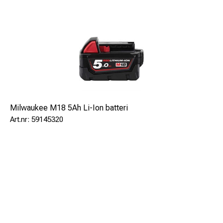
Snabb huvudöppning tack vare patenterat retursystem
Tekniska egenskaper:
Skärkraft 50 kN
RÖTT-Li-Ion-batteri 18V - 2Ah
Batteriets laddningstid 30 min
Användningsområde:
Milwaukee M18 5Ah Li-Ion batteri
59145320
AL-enkelkärna........................................max. 4 x 120 mm²
AL-flerkärniga...........................................max. 4 x 120 mm²
CU-multi-kärna...........................................max. 4 x 95 mm²
Fintrådiga kablar................................Klass 5